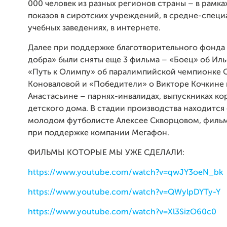
000 человек из разных регионов страны – в рамк
показов в сиротских учреждений, в средне-специ
учебных заведениях, в интернете.
Далее при поддержке благотворительного фонда
добра» были сняты еще 3 фильма – «Боец» об Иль
«Путь к Олимпу» об паралимпийской чемпионке 
Коноваловой и «Победители» о Викторе Кочкине
Анастасьине – парнях-инвалидах, выпускниках к
детского дома. В стадии производства находится
молодом футболисте Алексее Скворцовом, филь
при поддержке компании Мегафон.
ФИЛЬМЫ КОТОРЫЕ МЫ УЖЕ СДЕЛАЛИ:
https://www.youtube.com/watch?v=qwJY3oeN_bk
https://www.youtube.com/watch?v=QWylpDYTy-Y
https://www.youtube.com/watch?v=Xl3SizO60c0