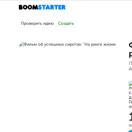
Проверить идею
Создать
П
д
и