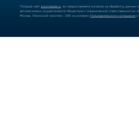
Посещая сайт
boomstarter.ru
, вы предоставляете согласие на обработку данных 
автоматически осуществляется Обществом с ограниченной ответственностью «Б
Москва, Ленинский проспект, 15А) на условиях
Пользовательского соглашения