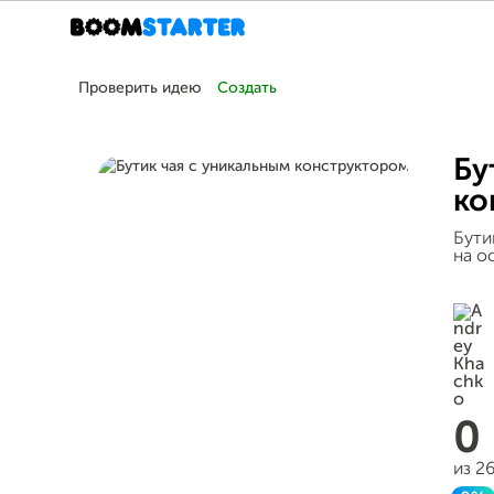
Проверить идею
Создать
Бу
ко
Бути
на о
0
из 2