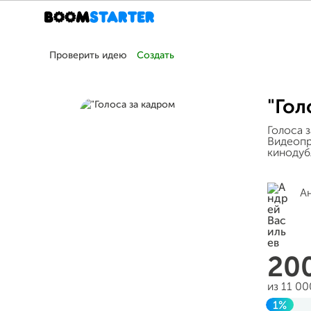
Проверить идею
Создать
"Гол
Голоса 
Видеопр
кинодуб
А
20
из 11 0
1%