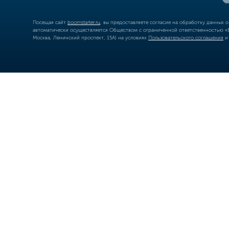
Посещая сайт
boomstarter.ru
, вы предоставляете согласие на обработку данных 
автоматически осуществляется Обществом с ограниченной ответственностью «Б
Москва, Ленинский проспект, 15А) на условиях
Пользовательского соглашения