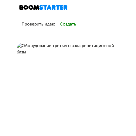
Проверить идею
Создать