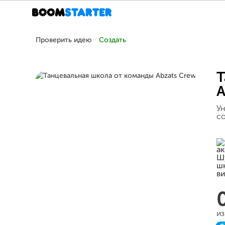
Проверить идею
Создать
Т
A
Ун
со
из