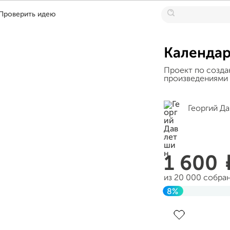
Проверить идею
Календарь
Проект по созда
произведениями и
Георгий Д
1 600
из 20 000 собра
8%
Завершен 26 дек