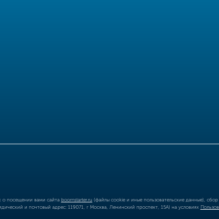
ых о посещении вами сайта
boomstarter.ru
(файлы cookie и иные пользовательские данные), сбо
ический и почтовый адрес: 119071, г Москва, Ленинский проспект, 15А) на условиях
Пользов