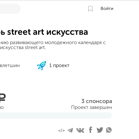
Войти
 street art искусства
нию развивающего молодежного календаря с
скусства street art.
авлетшин
1 проект
a
3 спонсора
но
Проект завершен
абря 2015