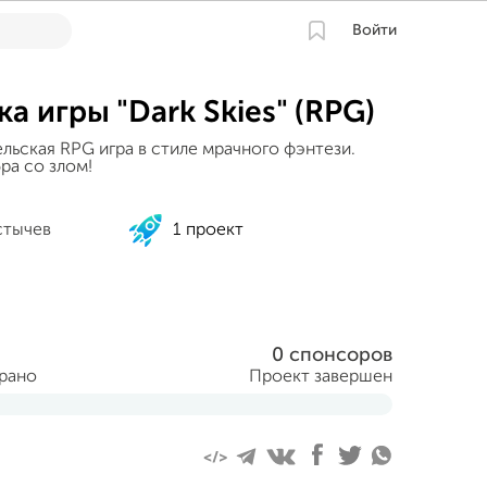
Войти
а игры "Dark Skies" (RPG)
льская RPG игра в стиле мрачного фэнтези.
ра со злом!
стычев
1 проект
0 спонсоров
брано
Проект завершен
уста 2015