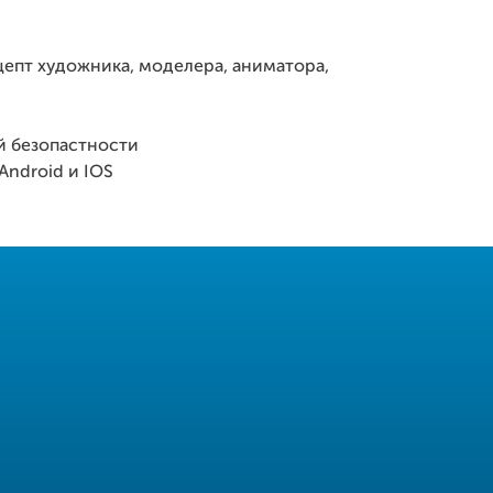
цепт художника, моделера, аниматора,
й безопастности
Android и IOS