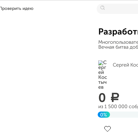
Проверить идею
Разработк
Многопользовате
Вечная битва доб
Сергей Ко
0
a
из 1 500 000 со
0%
Завершен 06 авг