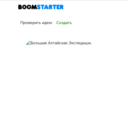
Проверить идею
Создать