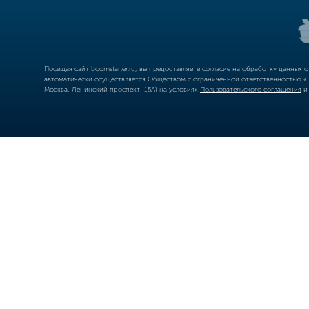
Посещая сайт
boomstarter.ru
, вы предоставляете согласие на обработку данных 
автоматически осуществляется Обществом с ограниченной ответственностью «Б
Москва, Ленинский проспект, 15А) на условиях
Пользовательского соглашения