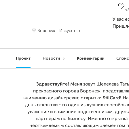
У вас е
Пришл
Воронеж
Искусство
Проект
Новости
3
Комментарии
Спон
Здравствуйте!
Меня зовут Шепелева Татья
прекрасного города Воронеж, представл
вниманию дизайнерские открытки
StilCard!
На
день открытки это один из лучших способов 
уважение и внимание родственникам, друзь
партнёрам по бизнесу. Именно открытка 
неотъемлемым составляющим элементом по