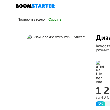
Проверить идею
Создать
Диза
Качеств
разные 
Т
1 
из 40 
3%
Завер