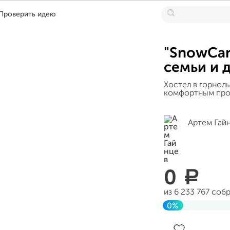
Проверить идею
"SnowCam
семьи и 
Хостел в горнол
комфортным про
Артем Гай
0
a
из 6 233 767 соб
0%
Завершен 26 ию