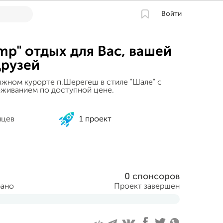
Войти
p" отдых для Вас, вашей
друзей
ыжном курорте п.Шерегеш в стиле "Шале" с
живанием по доступной цене.
нцев
1 проект
0 спонсоров
рано
Проект завершен
ля 2015