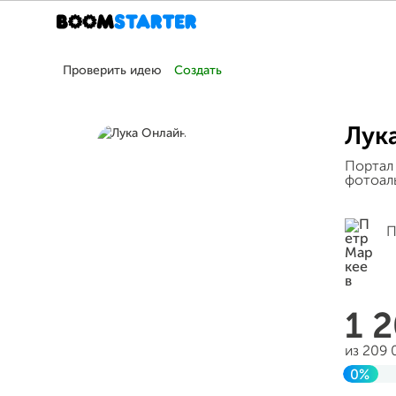
Проверить идею
Создать
Лук
Портал
фотоал
П
1 
из 209
0%
Завер