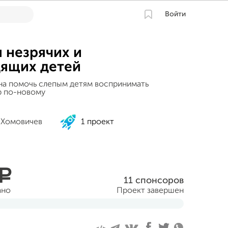
Войти
я незрячих и
ящих детей
ана помочь слепым детям воспринимать
 по-новому
 Хомовичев
1 проект
a
11 спонсоров
ано
Проект завершен
уста 2015