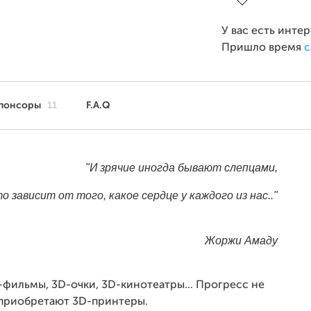
У вас есть инте
Пришло время
с
понсоры
11
F.A.Q
"И зрячие иногда бывают слепцами,
о зависит от того, какое сердце у каждого из нас.."
Жоржи Амаду
С
-фильмы, 3D-очки, 3D-кинотеатры... Прогресс не
с
 приобретают 3D-принтеры.