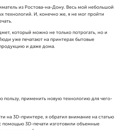
а
иматель из Ростова-на-Дону. Весь мой небольшой
й
 технологий. И, конечно же, я не мог пройти
т
ечать.
а
h
дмет, который можно не только потрогать, но и
t
 Люди уже печатают на принтерах бытовые
t
продукцию и даже дома.
p
:
/
/
w
w
w
ю пользу, применить новую технологию для чего-
.
i
n
ати на 3D-принтере, я обратил внимание на статью
p
 с помощью 3D-печати изготовили объемные
e