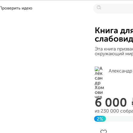
Проверить идею
Книга дл
слабовид
Эта книга призв
окружающий мир
Александр
6 000
из 230 000 собр
2%
Завершен 01 авг