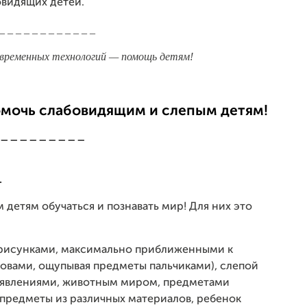
овидящих детей.
a
 _ _ _ _ _ _ _ _ _ _ _ _
r
l
современных технологий — помощь детям!
s
.
r
омочь слабовидящим и слепым детям!
u
/
 _ _ _ _ _ _ _ _ _
Ж
о
р
.
ж
 детям обучаться и познавать мир! Для них это
и
А
м
с рисунками, максимально приближенными к
а
ловами, ощупывая предметы пальчиками), слепой
д
и явлениями, животным миром, предметами
у
 предметы из различных материалов, ребенок