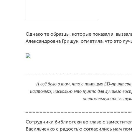
Однако те образцы, которые показал я, вызв
Александровна Грищук, отметила, что это луч
_ _ _ _ _ _ _ _ _ _ _ _ _ _ _ _ _ _ _ _ _ _ _ _ _ _ _ _ _ _
А всё дело в том, что с помощью 3D-принте
настолько, насколько это нужно для лучшего вос
оптимальную их
"выпукл
_ _ _ _ _ _ _ _ _ _ _ _ _ _ _ _ _ _ _ _ _ _ _ _ _ _ _ _ _ _
Сотрудники библиотеки во главе с заместит
Васильченко с радостью согласились нам помо