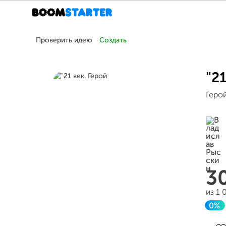
Проверить идею
Создать
"21
Герой
3
из 1
0%
Зав