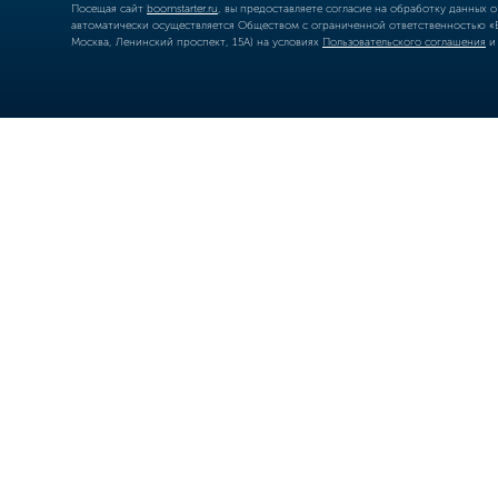
Посещая сайт
boomstarter.ru
, вы предоставляете согласие на обработку данных 
автоматически осуществляется Обществом с ограниченной ответственностью «Б
Москва, Ленинский проспект, 15А) на условиях
Пользовательского соглашения