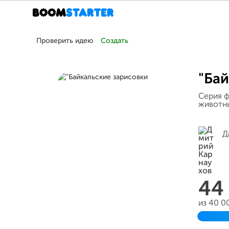
Проверить идею
Создать
"Бай
Серия ф
животны
Д
44
из 40 0
Завер