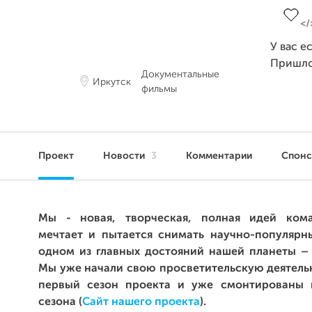
У вас е
Пришло
Документальные
Иркутск
фильмы
Проект
Новости
3
Комментарии
Спон
Мы - новая, творческая, полная идей кома
мечтает и пытается снимать научно-популяр
одном из главных достояний нашей планеты – 
Мы уже начали свою просветительскую деятельн
первый сезон проекта и уже смонтированы 
сезона (
Сайт нашего проекта
)
.