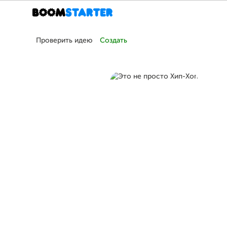
Проверить идею
Создать