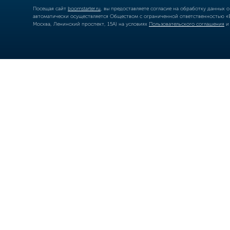
Посещая сайт
boomstarter.ru
, вы предоставляете согласие на обработку данных 
автоматически осуществляется Обществом с ограниченной ответственностью «Б
Москва, Ленинский проспект, 15А) на условиях
Пользовательского соглашения