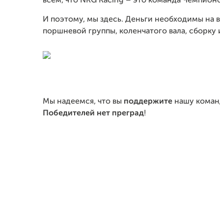
всем, что
NRG
Racing – это команда Чемпионо
И поэтому, мы здесь. Деньги необходимы на 
поршневой группы, коленчатого вала, сборку и
Мы надеемся, что вы
поддержите
нашу коман
Победителей нет преград
!