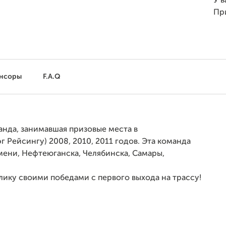
У в
Пр
нсоры
F.A.Q
анда, занимавшая призовые места в
г Рейсингу) 2008, 2010, 2011 годов. Эта
команда
мени, Нефтеюганска,
Челябинска, Самары,
ику своими победами с первого выхода на трассу!