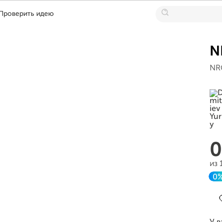
Проверить идею
N
NRG
из 
0
З