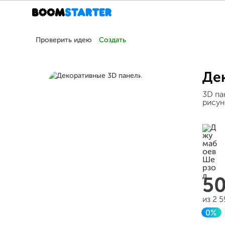
Проверить идею
Создать
Де
3D па
рисун
5
из 2 
0%
Зав