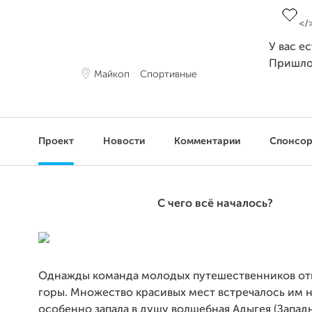
У вас е
Пришло
Майкоп
Спортивные
Проект
Новости
Комментарии
Спонсо
С чего всё началось?
Однажды команда молодых путешественников отп
горы. Множество красивых мест встречалось им н
особенно запала в душу волшебная Адыгея (Западн