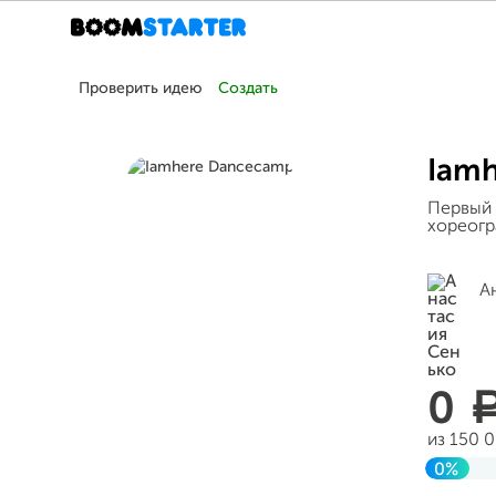
Проверить идею
Создать
Iam
Первый 
хореогр
А
0
из 150 
0%
Заверш