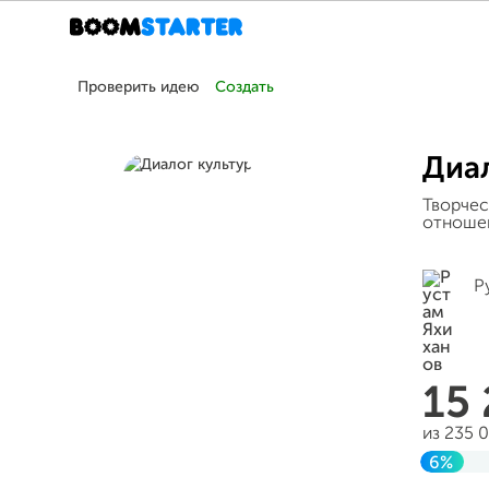
Проверить идею
Создать
Диал
Творчес
отношен
Р
15
из 235 
6%
Заверш