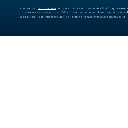
Посещая сайт
boomstarter.ru
, вы предоставляете согласие на обработку данных 
автоматически осуществляется Обществом с ограниченной ответственностью «Б
Москва, Ленинский проспект, 15А) на условиях
Пользовательского соглашения