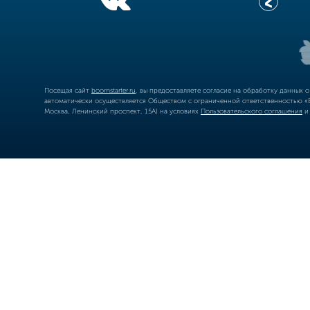
Посещая сайт
boomstarter.ru
, вы предоставляете согласие на обработку данных 
автоматически осуществляется Обществом с ограниченной ответственностью «Б
Москва, Ленинский проспект, 15А) на условиях
Пользовательского соглашения