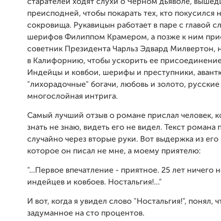
старателей ходят слухи о Черном дьяволе, вышед
преисподней, чтобы покарать тех, кто покусился н
сокровища. Рукавицын работает в паре с главой 
шерифов Филиппом Крамером, а позже к ним при
советник Президента Чарльз Эдвард Милвертон,
в Калифорнию, чтобы ускорить ее присоединение
Индейцы и ковбои, шерифы и преступники, авант
"лихорадочные" богачи, любовь и золото, русские
многослойная интрига.
Самый лучший отзыв о романе прислал человек, к
знать не знаю, видеть его не видел. Текст романа 
случайно через вторые руки. Вот выдержка из его
которое он писал не мне, а моему приятелю:
"...Первое впечатление - приятное. 25 лет ничего 
индейцев и ковбоев. Ностальгия!..."
И вот, когда я увидел слово "Ностальгия!", понял, 
задуманное на сто процентов.