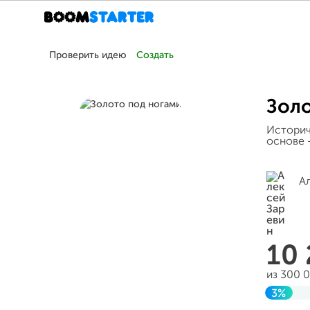
Проверить идею
Создать
Золо
Историч
основе 
А
10
из 300 
3%
Заверш