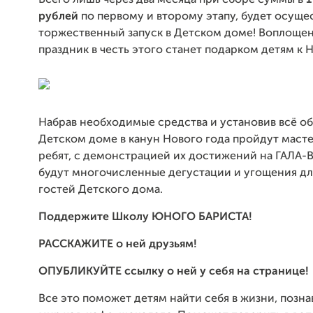
Всего лишь через два месяца при сборе суммы в
1
рублей
по первому и второму этапу, будет осуще
торжественный запуск в Детском доме! Воплощен
праздник в честь этого станет подарком детям к 
Набрав необходимые средства и установив всё об
Детском доме в канун Нового года пройдут маст
ребят, с демонстрацией их достижений на ГАЛА-В
будут многочисленные дегустации и угощения для
гостей Детского дома.
Поддержите Школу ЮНОГО БАРИСТА!
РАССКАЖИТЕ
о ней
друзьям!
ОПУБЛИКУЙТЕ ссылку о ней у себя на странице!
Все это поможет детям найти себя в жизни, позн