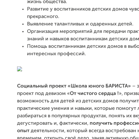
жизнь общества.
Развитие у воспитанников детских домов чув
прекрасного.
Выявление талантливых и одаренных детей.
Организация мероприятий для передачи прак
знаний и навыков воспитанникам детских дом
Помощь воспитанникам детских домов в выб
интересных профессий.
Социальный проект «Школа юного БАРИСТА»
– 
проект под девизом «
От чистого сердца !
», приз
возможность для детей из детских домов получит
практические умения и навыки, которые помогут
разбираться в популярных продуктах, понять их вк
дегустировать и, фактически,
получить професс
опыт
деятельности, который всегда востребован н
временем, открыть своё дело, заняв активную о