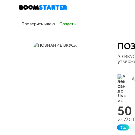
Проверить идею
Создать
ПОЗ
"О ВКУ
утверж
А
50
из 730 
0%
Завер