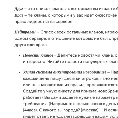
Друг
– это список кланов, с которыми вы играете 
Враг
– те кланы, с которыми у вас идет ожесточён
право лидерства на сервере…
Нейтрален
– Список всех остальных кланов, играю
одном сервере, в отношение которых не был опр
друга или врага.
Новости кланов
–
Делитесь новостями клана, с
интересно. Читайте новости популярных клан
Умная система анкетирования новобранцев
–
Над
каждый день пишут десятки игроков, явно не
или не знающих ваших правил, просящих взять 
Создайте умную анкету для приема новобранц
работает? Вы сами задаете нужные параметр
требования. (Например: сколько часов в день 
(4часа). С какого вы города? (Москва) … И есл
пишет ответ, не удовлетворяющий вашим усл