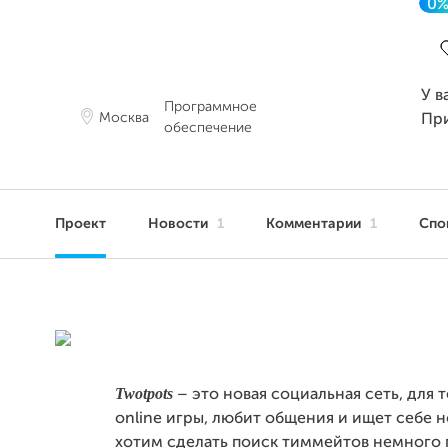
0
З
У в
Программное
Москва
Пр
обеспечение
Проект
Новости
1
Комментарии
1
Спо
Twotpots
– это новая социальная сеть, для т
online игры, любит общения и ищет себе 
хотим сделать поиск тиммейтов немного 