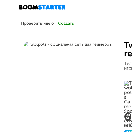
Проверить идею
Создать
T
г
Two
игр
из 