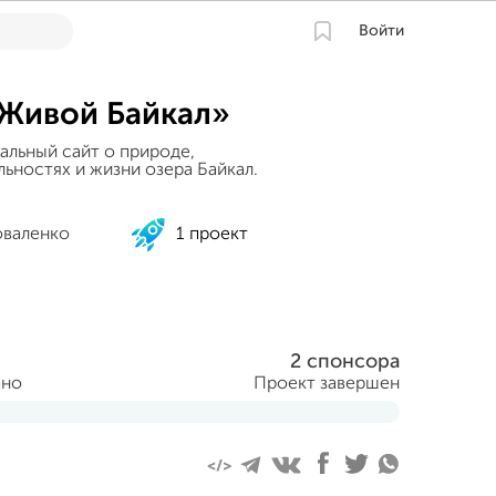
Войти
Живой Байкал»
альный сайт о природе,
ьностях и жизни озера Байкал.
оваленко
1 проект
2 спонсора
ано
Проект завершен
ября 2015