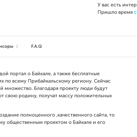
У вас есть инте
Пришло время
с
нсоры
2
F.A.Q
дой портал о Байкале, а также бесплатные
х по всему Прибайкальскому региону. Сейчас
ей множество. Благодаря проекту люди будут
ют свою родину, получат массу положительных
создание полноценного ,качественного сайта, то
му общественным проектом о Байкале и его