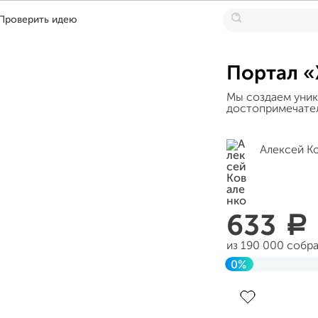
Проверить идею
Портал «
Мы создаем уник
достопримечател
Алексей К
633
a
из 190 000 собр
0%
Завершен 13 окт