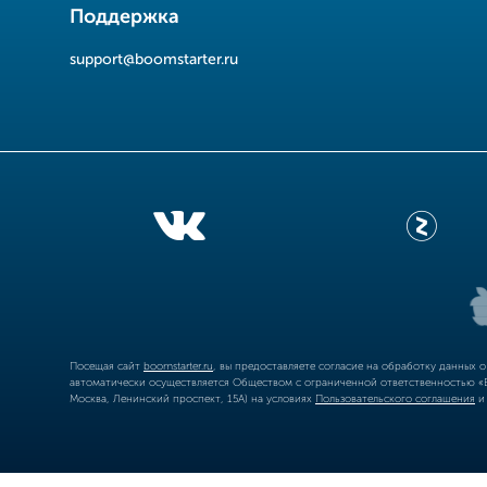
Поддержка
support@boomstarter.ru
Посещая сайт
boomstarter.ru
, вы предоставляете согласие на обработку данных 
автоматически осуществляется Обществом с ограниченной ответственностью «Б
Москва, Ленинский проспект, 15А) на условиях
Пользовательского соглашения