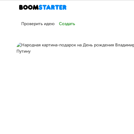
Проверить идею
Создать