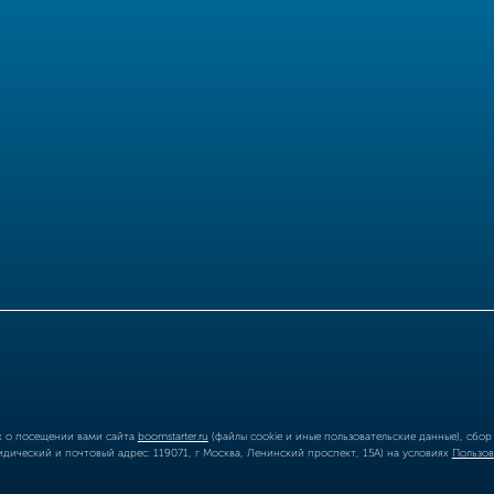
ых о посещении вами сайта
boomstarter.ru
(файлы cookie и иные пользовательские данные), сбо
ический и почтовый адрес: 119071, г Москва, Ленинский проспект, 15А) на условиях
Пользов