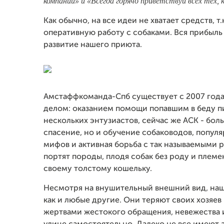
компании»
и «Всегда горячо приветствуй всех тех, 
Как обычно, на все идеи не хватает средств, 
оперативную работу с собаками. Вся прибыль
развитие нашего приюта.
Амстаффкоманда-Спб существует с 2007 года
делом: оказанием помощи попавшим в беду п
нескольких энтузиастов, сейчас же АСК - бол
спасение, но и обучение собаководов, популя
мифов и активная борьба с так называемыми р
портят породы, плодя собак без роду и племе
своему толстому кошельку.
Несмотря на внушительный внешний вид, наши
как и любые другие. Они теряют своих хозяев
жертвами жестокого обращения, невежества и