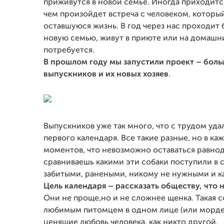
приживутся в новой семье. Иногда приходитс
чем произойдет встреча с человеком, который
оставшуюся жизнь. В год через нас проходит б
новую семью, живут в приюте или на домашни
потребуется.
В прошлом году мы запустили проект – бол
выпускников и их новых хозяев
.
Выпускников уже так много, что с трудом уда
первого календаря. Все такие разные, но в к
моментов, что невозможно оставаться равно
сравниваешь какими эти собаки поступили в 
забитыми, ранеными, никому не нужными и ка
Цель календаря – рассказать обществу, что н
Они не проще,но и не сложнее щенка. Такая 
любимым питомцем в одном лице (или морде
ценящие любовь человека, как никто другой.