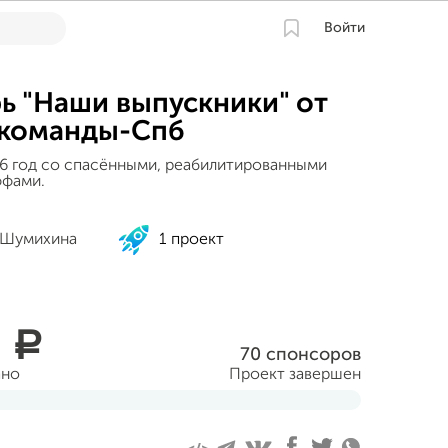
Войти
ь "Наши выпускники" от
команды-Спб
16 год со спасёнными, реабилитированными
ффами.
 Шумихина
1 проект
0
a
70 спонсоров
ано
Проект завершен
нтября 2015