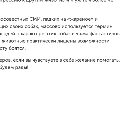
агрессию к другим животным и уж тем более не
росовестных СМИ, падких на
«
жареное» и
щих своих собак, массово используется термин
людей о характере этих собак весьма фантастичны
 эти животные практически лишены возможности
сту боятся.
еров, если вы чувствуете в себе желание помогать,
будем рады!