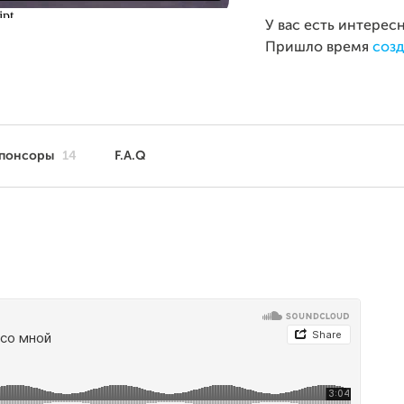
У вас есть интерес
Пришло время
созд
понсоры
14
F.A.Q