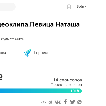
Войти
деоклипа.Певица Наташа
 будь со мной
ова
1 проект
a
14 спонсоров
Проект завершен
101%
013