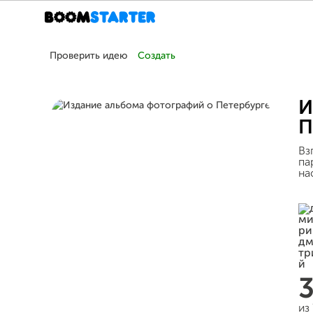
Проверить идею
Создать
И
П
Вз
па
на
из