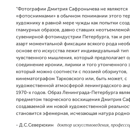
“Фотографии Дмитрия Сафронычева не являются
«фотоснимками» в обычном понимании этого те
художнику в равной мере чужды как попытки соз
гламурных образов, давно ставших неотъемлемой
сувенирной фотоиндустрии Петербурга, так и р
азарт моментальной фиксации всякого рода нео
основе его искусства лежит индивидуальный ти
чувственного мышления, который предполагает 
соединение иронии, лирики и того утонченного 
который можно соотнести с поэзией обэриутов,
кинематографом Тарковского или, быть может, с
художественной атмосферой ленинградского ан
1970-х годов. Образ Ленинграда-Петербурга явля
предметом творческого восхищения Дмитрия Саф
создаваемой им новой художественной реально
становится эфемерная, исчезающая натура родно
доктор искусствоведения, профессо
- Д.С.Северюхин