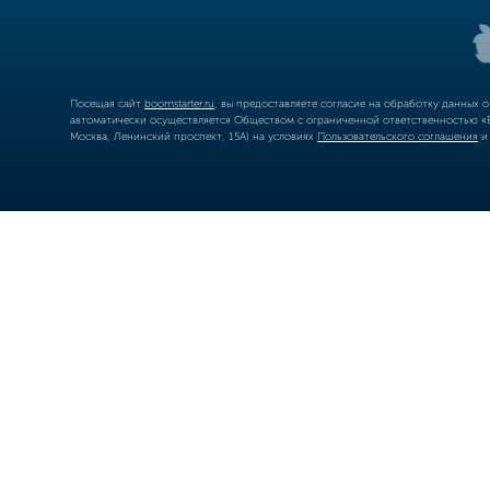
Посещая сайт
boomstarter.ru
, вы предоставляете согласие на обработку данных 
автоматически осуществляется Обществом с ограниченной ответственностью «Б
Москва, Ленинский проспект, 15А) на условиях
Пользовательского соглашения