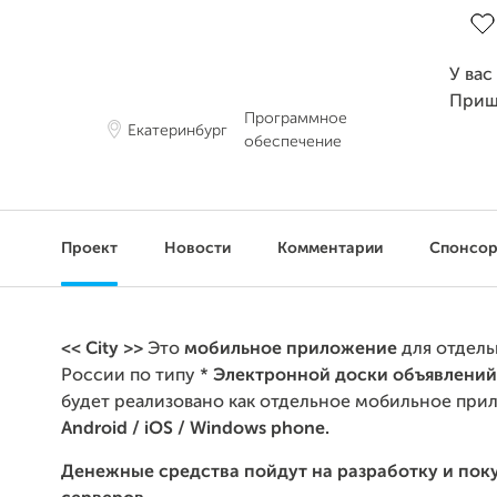
У вас
Приш
Программное
Екатеринбург
обеспечение
Проект
Новости
Комментарии
Спонсо
<< City >>
Это
мобильное приложение
для отдель
России по типу *
Электронной д
оски объявлений
будет реализовано как отдельное мобильное при
Android / iOS / Windows phone.
Денежные средства пойдут на разработку и пок