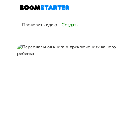
Проверить идею
Создать