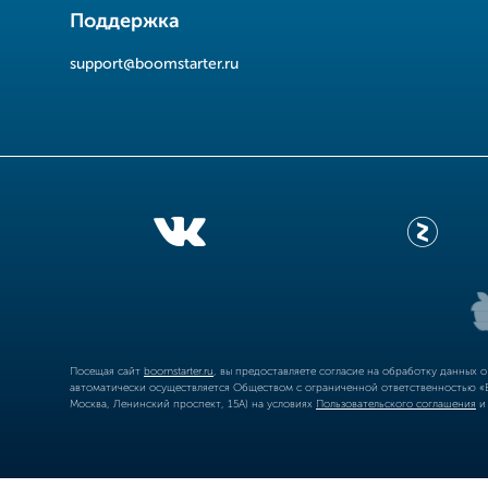
Поддержка
support@boomstarter.ru
Посещая сайт
boomstarter.ru
, вы предоставляете согласие на обработку данных 
автоматически осуществляется Обществом с ограниченной ответственностью «Б
Москва, Ленинский проспект, 15А) на условиях
Пользовательского соглашения