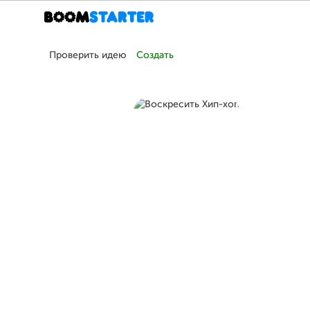
Проверить идею
Создать