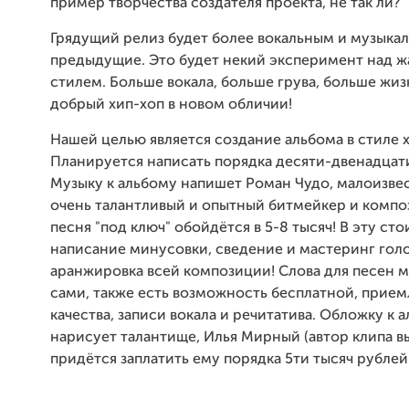
пример творчества создателя проекта, не так ли?
Грядущий релиз будет более вокальным и музыка
предыдущие. Это будет некий эксперимент над 
стилем. Больше вокала, больше грува, больше жиз
добрый хип-хоп в новом обличии!
Нашей целью является создание альбома в стиле х
Планируется написать порядка десяти-двенадцат
Музыку к альбому напишет Роман Чудо, малоизве
очень талантливый и опытный битмейкер и компо
песня "под ключ" обойдётся в 5-8 тысяч! В эту сто
написание минусовки, сведение и мастеринг голо
аранжировка всей композиции! Слова для песен 
сами, также есть возможность бесплатной, прие
качества, записи вокала и речитатива. Обложку к 
нарисует талантище, Илья Мирный (автор клипа вы
придётся заплатить ему порядка 5ти тысяч рублей