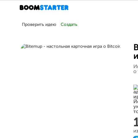
Проверить идею
Создать
B
и
И
о
и