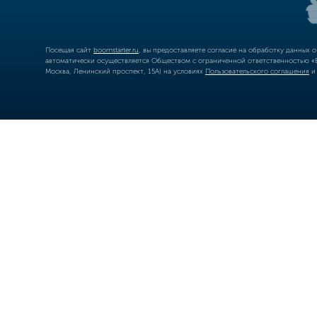
Посещая сайт
boomstarter.ru
, вы предоставляете согласие на обработку данных 
автоматически осуществляется Обществом с ограниченной ответственностью «Б
Москва, Ленинский проспект, 15А) на условиях
Пользовательского соглашения