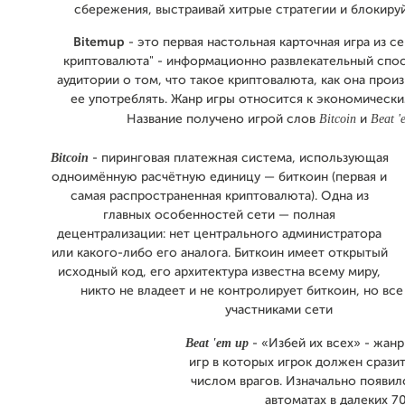
сбережения, выстраивай хитрые стратегии и блокиру
Bitemup
- это первая настольная карточная игра из с
криптовалюта" - информационно развлекательный спо
аудитории о том, что такое криптовалюта, как она произ
ее употреблять. Жанр игры относится к экономически
Bitcoin
Beat '
Название получено игрой слов
и
Bitcoin
- пиринговая платежная система, использующая
одноимённую расчётную единицу — биткоин (первая и
самая распространенная криптовалюта). Одна из
главных особенностей сети — полная
децентрализации: нет центрального администратора
или какого-либо его аналога. Биткоин имеет открытый
исходный код, его архитектура известна всему миру,
никто не владеет и не контролирует биткоин, но все
участниками сети
Beat 'em up
- «Избей их всех» - жан
игр в которых игрок должен срази
числом врагов. Изначально появил
автоматах в далеких 7