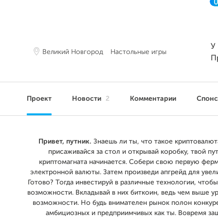
У
Великий Новгород
Настольные игры
П
Проект
Новости
2
Комментарии
Спон
Привет, путник.
Знаешь ли ты, что такое криптовалют
присаживайся за стол и открывай коробку, твой пут
криптомагната начинается. Собери свою первую ферм
электронной валюты. Затем произведи апгрейд для увел
Готово? Тогда инвестируй в различные технологии, чтоб
возможности. Вкладывай в них биткоин, ведь чем выше ур
возможности. Но будь внимателен рынок полон конкуре
амбициозных и предприимчивых как ты. Вовремя з