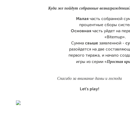
Куда же пойдут собранные вознаграждения
Малая
часть собранной су
процентные сборы систем
Основная
часть уйдет на пер
«Bitemup».
Сумма
свыше
заявленной -
су
разойдется на две составляющ
первого тиража, и начало соз
Простая кр
игры из серии «
Спасибо за внимание дамы и господа
Let's play!