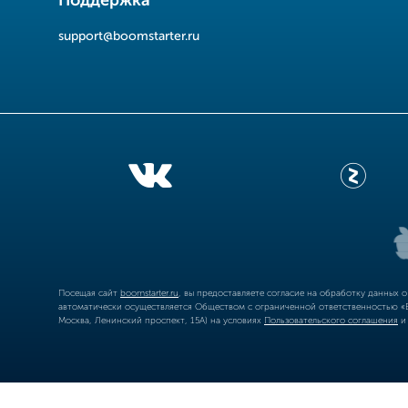
Поддержка
support@boomstarter.ru
Посещая сайт
boomstarter.ru
, вы предоставляете согласие на обработку данных 
автоматически осуществляется Обществом с ограниченной ответственностью «Б
Москва, Ленинский проспект, 15А) на условиях
Пользовательского соглашения