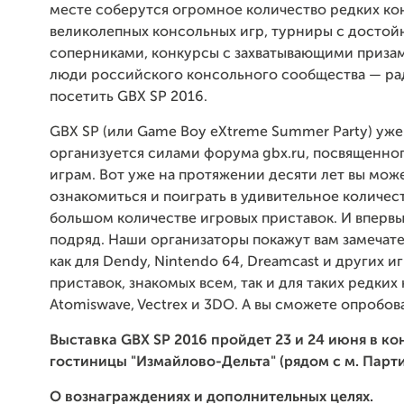
месте соберутся огромное количество редких ко
великолепных консольных игр, турниры с досто
соперниками, конкурсы с захватывающими призам
люди российского консольного сообщества — ра
посетить GBX SP 2016.
GBX SP (или Game Boy eXtreme Summer Party) уже
организуется силами форума gbx.ru, посвященно
играм. Вот уже на протяжении десяти лет вы мож
ознакомиться и поиграть в удивительное количест
большом количестве игровых приставок. И впервы
подряд. Наши организаторы покажут вам замечат
как для Dendy, Nintendo 64, Dreamcast и других и
приставок, знакомых всем, так и для таких редких 
Atomiswave, Vectrex и 3DO. А вы сможете опробова
Выставка GBX SP 2016 пройдет 23 и 24 июня в к
гостиницы "Измайлово-Дельта" (рядом с м. Парти
О вознаграждениях и дополнительных целях.