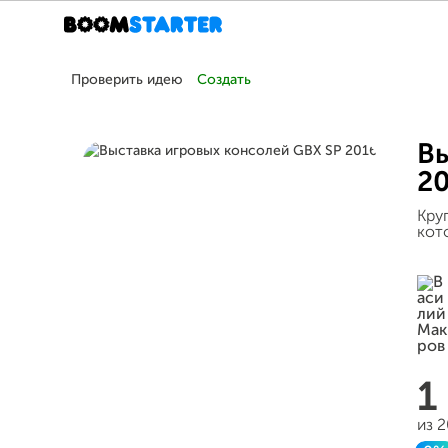
Проверить идею
Создать
Вы
2
Кру
кот
1
из 