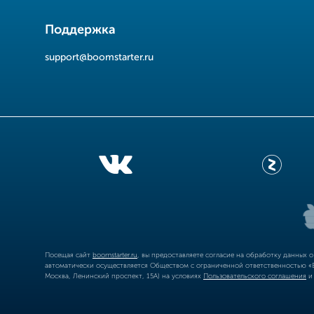
Поддержка
support@boomstarter.ru
Посещая сайт
boomstarter.ru
, вы предоставляете согласие на обработку данных 
автоматически осуществляется Обществом с ограниченной ответственностью «Б
Москва, Ленинский проспект, 15А) на условиях
Пользовательского соглашения