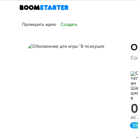
Проверить идею
Создать
О
Со
из
0