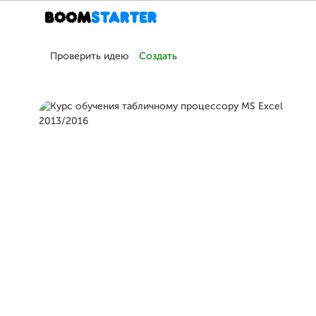
Проверить идею
Создать