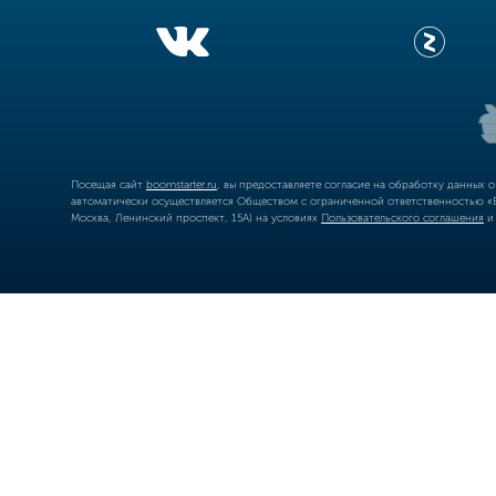
Посещая сайт
boomstarter.ru
, вы предоставляете согласие на обработку данных 
автоматически осуществляется Обществом с ограниченной ответственностью «Б
Москва, Ленинский проспект, 15А) на условиях
Пользовательского соглашения