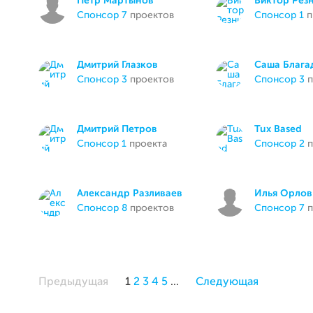
Петр Мартынов
Виктор Рез
спонсор 7
проектов
спонсор 1
п
Дмитрий Глазков
Саша Блага
спонсор 3
проектов
спонсор 3
п
Дмитрий Петров
Tux Based
спонсор 1
проекта
спонсор 2
п
Александр Разливаев
Илья Орлов
спонсор 8
проектов
спонсор 7
п
Предыдущая
1
2
3
4
5
...
Следующая