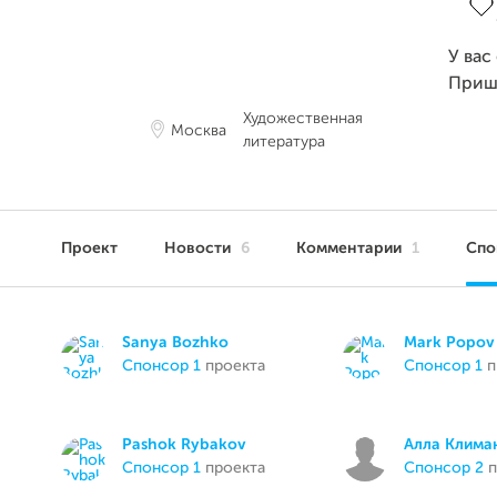
У вас
Приш
Художественная
Москва
литература
Проект
Новости
6
Комментарии
1
Сп
Sanya Bozhko
Mark Popov
спонсор 1
проекта
спонсор 1
п
Pashok Rybakov
Алла Клима
спонсор 1
проекта
спонсор 2
п