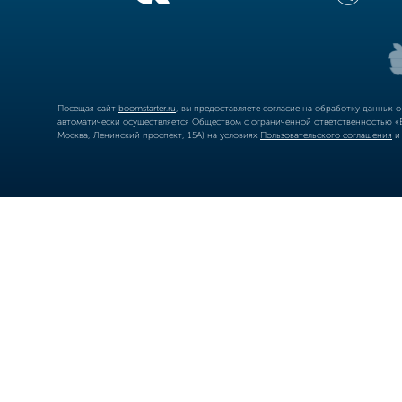
Посещая сайт
boomstarter.ru
, вы предоставляете согласие на обработку данных 
автоматически осуществляется Обществом с ограниченной ответственностью «Б
Москва, Ленинский проспект, 15А) на условиях
Пользовательского соглашения