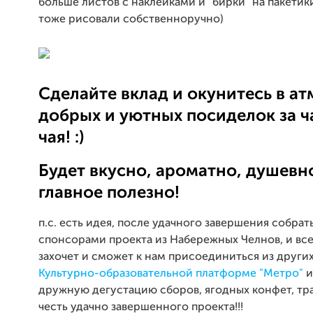
больше листов с наклейками и "бирки" на пакетики
тоже рисовали собственноручно)
Сделайте вклад и окунитесь в а
добрых и уютных посиделок за 
чая! :)
Будет вкусно, ароматно, душевно
главное полезно!
п.с. есть идея, после удачного завершения собрат
спонсорами проекта из Набережных Челнов, и все
захочет и сможет к нам присоединиться из других
Культурно-образовательной платформе "Метро"
и
дружную дегустацию сборов, ягодных конфет, тра
честь удачно завершенного проекта!!!