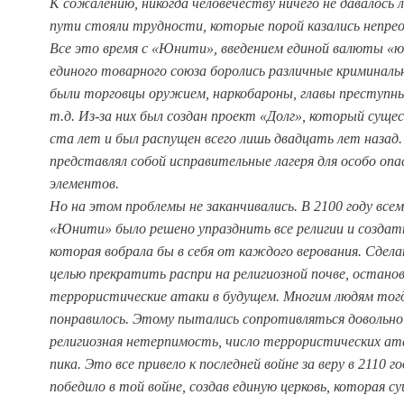
К сожалению, никогда человечеству ничего не давалось л
пути стояли трудности, которые порой казались непре
Все это время с «Юнити», введением единой валюты «ю
единого товарного союза боролись различные криминал
были торговцы оружием, наркобароны, главы преступны
т.д. Из-за них был создан проект «Долг», который суще
ста лет и был распущен всего лишь двадцать лет назад.
представлял собой исправительные лагеря для особо оп
элементов.
Но на этом проблемы не заканчивались. В 2100 году вс
«Юнити» было решено упразднить все религии и создать
которая вобрала бы в себя от каждого верования. Сдела
целью прекратить распри на религиозной почве, остано
террористические атаки в будущем. Многим людям тог
понравилось. Этому пытались сопротивляться довольно
религиозная нетерпимость, число террористических ата
пика. Это все привело к последней войне за веру в 2110 
победило в той войне, создав единую церковь, которая с