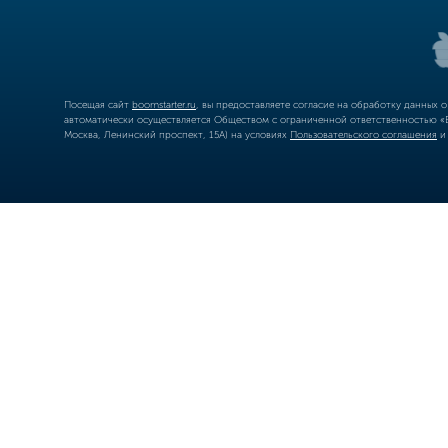
Посещая сайт
boomstarter.ru
, вы предоставляете согласие на обработку данных 
автоматически осуществляется Обществом с ограниченной ответственностью «Б
Москва, Ленинский проспект, 15А) на условиях
Пользовательского соглашения