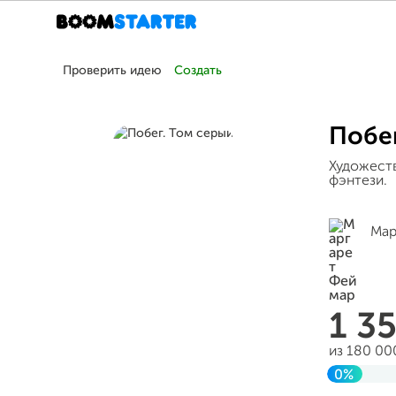
Проверить идею
Создать
Побег
Художеств
фэнтези.
Мар
1 3
из 180 00
0%
Завершен