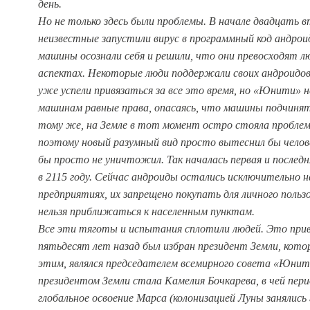
день.
Но не только здесь были проблемы. В начале двадцать в
неизвестные запустили вирус в программный код андроидо
машины осознали себя и решили, что они превосходят лю
аспектах. Некоторые люди поддержали своих андроидов
уже успели привязаться за все это время, но «Юнити» 
машинам равные права, опасаясь, что машины подчинят
тому же, на Земле в тот момент остро стояла проблем
поэтому новый разумный вид просто вытеснил бы челове
бы просто не уничтожил. Так началась первая и последн
в 2115 году. Сейчас андроиды остались исключительно 
предприятиях, их запрещено покупать для личного польз
нельзя приближаться к населенным пунктам.
Все эти тяготы и испытания сплотили людей. Это прив
пятьдесят лет назад был избран президент Земли, кото
этим, являлся председателем всемирного совета «Юни
президентом Земли стала Камелия Бочкарева, в чей пери
глобальное освоение Марса (колонизацией Луны занялись 