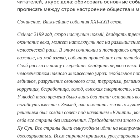
читателей, в курс дела: обрисовать основные соб
прописать между строк настроение общества и м
Сочинение: Важнейшие события XXI-XXII веков.
Сейчас 2199 год, скоро наступит новый, двадцать трети
окончание века, может натолкнуть нас на размышление 
человеческой расы. В этом сочинении я постараюсь отр
важные, на мой взгляд, события прошедших ста пятиде
Свой рассказ я начну с середины двадцать первого века.
человечеством нависло множество угроз: глобальное по
ледников, разрушение озонового слоя, терроризм, религи
коррупция, безработица, голод, высокая смертность, не
У людей того времени было лишь два пути: оставить все
погибнуть вместе с Землей, или изменить жизнь к лучш
решением был создан совет под названием «Юнити», ко
себя все страны без исключения. Председателем этого 
Лу Сун. Все страны были вынуждены идти на компроми
договариваться. Всем странам пришлось урегулировать 