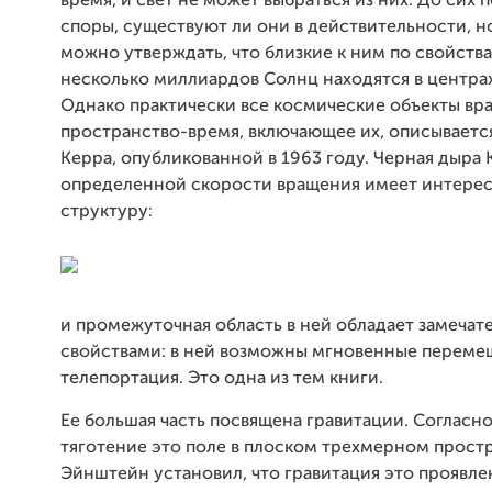
время, и свет не может выбраться из них. До сих 
споры, существуют ли они в действительности, н
можно утверждать, что близкие к ним по свойств
несколько миллиардов Солнц находятся в центрах
Однако практически все космические объекты вр
пространство-время, включающее их, описываетс
Керра, опубликованной в 1963 году. Черная дыра 
определенной скорости вращения имеет интере
структуру:
и промежуточная область в ней обладает замеча
свойствами: в ней возможны мгновенные перемещ
телепортация. Это одна из тем книги.
Ее большая часть посвящена гравитации. Согласн
тяготение это поле в плоском трехмерном простр
Эйнштейн установил, что гравитация это проявл