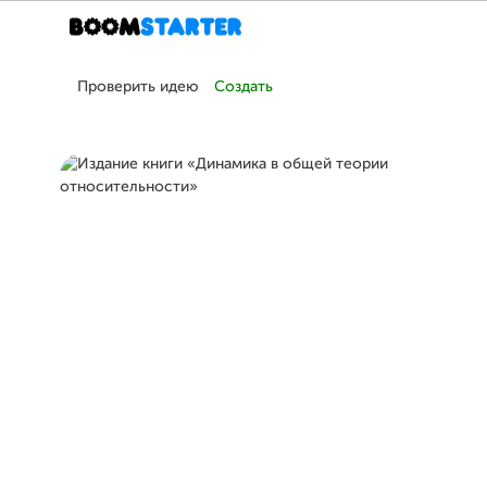
Проверить идею
Создать