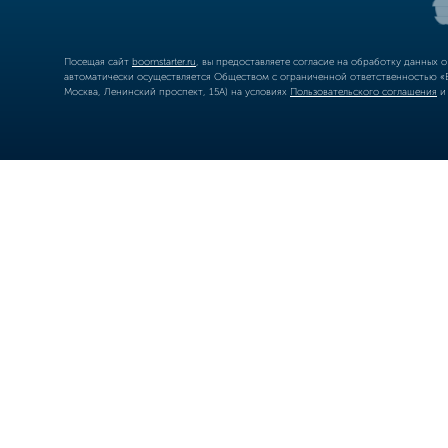
Посещая сайт
boomstarter.ru
, вы предоставляете согласие на обработку данных 
автоматически осуществляется Обществом с ограниченной ответственностью «Б
Москва, Ленинский проспект, 15А) на условиях
Пользовательского соглашения