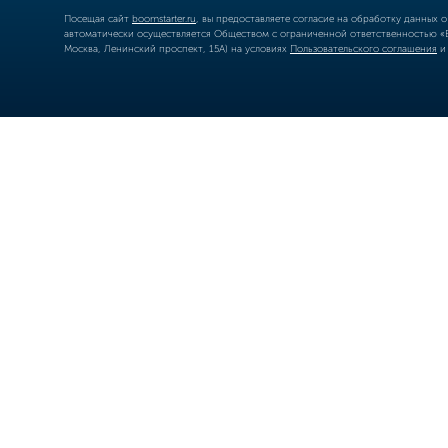
Посещая сайт
boomstarter.ru
, вы предоставляете согласие на обработку данных 
автоматически осуществляется Обществом с ограниченной ответственностью «Б
Москва, Ленинский проспект, 15А) на условиях
Пользовательского соглашения