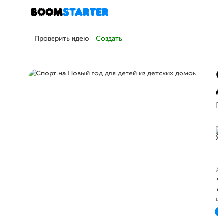
Проверить идею
Создать