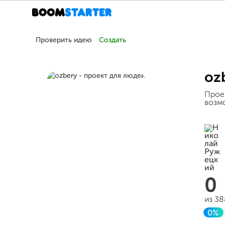
Проверить идею
Создать
oz
Прое
возм
0
из 3
0%
Зав