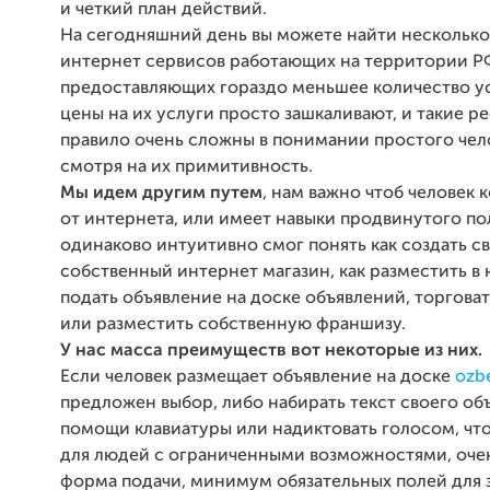
и четкий план действий.
На сегодняшний день вы можете найти нескольк
интернет сервисов работающих на территории Р
предоставляющих гораздо меньшее количество ус
цены на их услуги просто зашкаливают, и такие р
правило очень сложны в понимании простого чело
смотря на их примитивность.
Мы идем другим путем
, нам важно чтоб человек 
от интернета, или имеет навыки продвинутого по
одинаково интуитивно смог понять как создать с
собственный интернет магазин, как разместить в н
подать объявление на доске объявлений, торговат
или разместить собственную франшизу.
У нас масса преимуществ вот некоторые из них.
Если человек размещает объявление на доске
ozb
предложен выбор, либо набирать текст своего об
помощи клавиатуры или надиктовать голосом, чт
для людей с ограниченными возможностями, оче
форма подачи, минимум обязательных полей для 