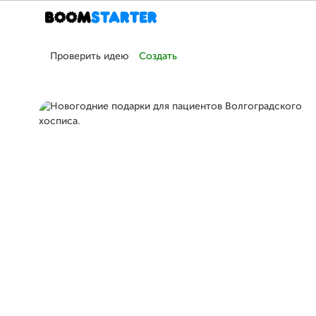
Проверить идею
Создать