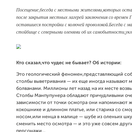
Посещение,беседа с местными жителями,которых оста
после закрытия местных лагерей заключения со времен
оставшиеся постройки с колючей проволокой.Беседа с ма
стойбище с северными оленями об их самобытности,укл
Кто сказал,что чудес не бывает? Об истории:
Это геологический феномен,представляющий со
столбы выветривания — их еще иногда называют
болванами. Миллионы лет назад на их месте возв
Столбы Манпупунера обладают причудливыми оч
зависимости от точки осмотра они напоминают 
кокошнике и длинном платье, или старика со с
носом,или ненца в малице — шубе из оленьих шк
сменить место осмотра — и это уже совсем друг
персонажи…