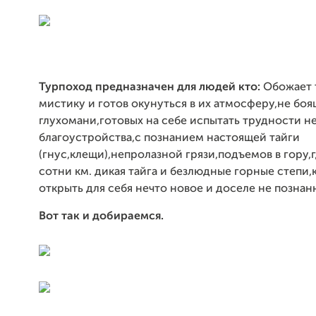
Турпоход предназначен для людей кто:
Обожает 
мистику и готов окунуться в их атмосферу,не бо
глухомани,готовых на себе испытать трудности н
благоустройства,с познанием настоящей тайги
(гнус,клещи),непролазной грязи,подъемов в гору,г
сотни км. дикая тайга и безлюдные горные степи,
открыть для себя нечто новое и доселе не познан
Вот так и добираемся.