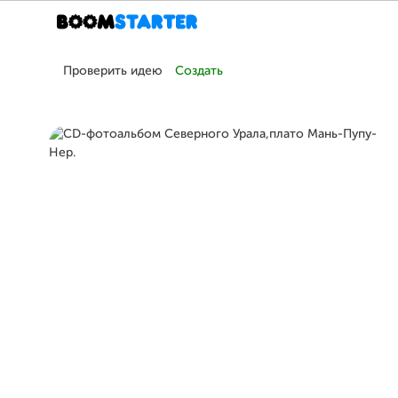
Проверить идею
Создать