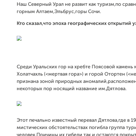
Наш Северный Урал не развит как туризм,по срав
горным Алтаем,Эльбрус,горы Сочи.
Кто сказал,что эпоха географических открытий 
Среди Уральских гор на хребте Поясовой камень
Холатчахль (<мертвая гора>) и горой Отортен (<н
признана зоной природных аномалий,расположен
некоторых пор носящий название им.Дятлова.
Этот печально известный перевал Дятлова,где в 1
мистических обстоятельствах погибла группа тури
человек.Причины их гибели так и остаются покры