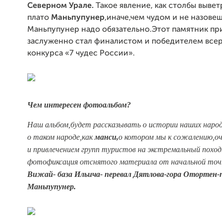
Северном Урале.
Такое явление, как столбы вывет
плато
Маньпупунер
,иначе,чем чудом и не назове
Маньпупунер надо обязательно.Этот памятник п
заслуженно стал финалистом и победителем все
конкурса «7 чудес России».
Чем интересен фотоальбом?
Наш альбом,будет рассказывать о истории наших наро
о таком народе,как
манси,
о котором мы к сожалению,оч
и привлечением групп туристов на экстремальный поход
фотофиксация отснятого материала от начальной точ
Вижай- база Ильича
- перевал Дятлова
-гора Отортен-
Маньпупунер
.