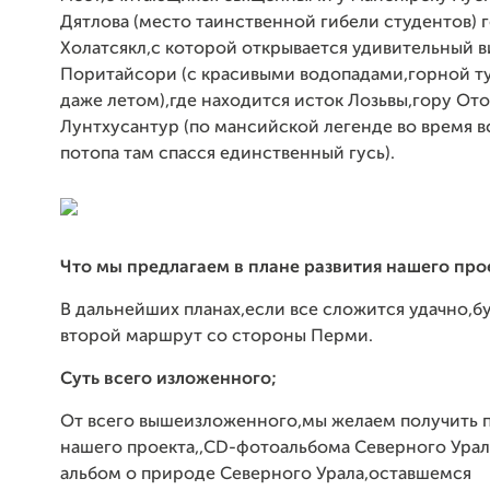
Дятлова (место таинственной гибели студентов) 
Холатсякл,с которой открывается удивительный 
Поритайсори (с красивыми водопадами,горной т
даже летом),где находится исток Лозьвы,гору От
Лунтхусантур (по мансийской легенде во время 
потопа там спасся единственный гусь).
Что мы предлагаем в плане развития нашего про
В дальнейших планах,если все сложится удачно,б
второй маршрут со стороны Перми.
Суть всего изложенного;
От всего вышеизложенного,мы желаем получить 
нашего проекта,,CD-фотоальбома Северного Урала
альбом о природе Северного Урала,оставшемся