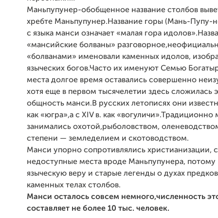
Маньпупунер-обобщенное название столбов выве
хребте Маньпупунер.Название горы (Мань-Пупу-н
с языка манси означает «малая гора идолов».Назв
«мансийские болваны» разговорное,неофициальн
«болванами» именовали каменных идолов, изобр
языческих богов.Часто их именуют Семью Богаты
места долгое время оставались совершенно неи
хотя еще в первом тысячелетии здесь сложилась 
общность манси.В русских летописях они известны
как «югра»,а с XIV в. как «вогуличи».Традиционно
занимались охотой,рыболовством, оленеводство
степени — земледелием и скотоводством.
Манси упорно сопротивлялись христианизации, с
недоступные места вроде Маньпупунера, потому
языческую веру и старые легенды о духах предко
каменных телах столбов.
Манси осталось совсем немного,численность эт
составляет не более 10 тыс. человек.