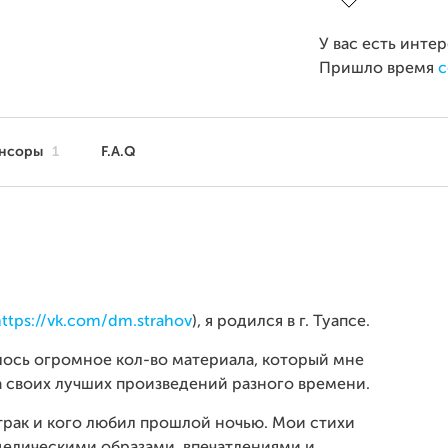
У вас есть инте
Пришло время
с
нсоры
1
F.A.Q
ttps://vk.com/dm.strahov
), я родился в г. Туапсе.
илось огромное кол-во материала, который мне
а своих лучших произведений разного времени.
автрак и кого любил прошлой ночью. Мои стихи