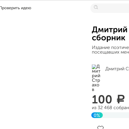
Проверить идею
Дмитрий 
сборник
Издание поэтиче
посещавших меня 
Дмитрий С
100
a
из 32 468 собра
0%
Завершен 12 дек