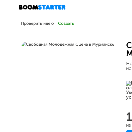
Проверить идею
Создать
С
М
Но
ис
из