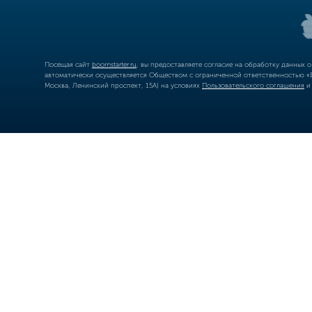
Посещая сайт
boomstarter.ru
, вы предоставляете согласие на обработку данных 
автоматически осуществляется Обществом с ограниченной ответственностью «Б
Москва, Ленинский проспект, 15А) на условиях
Пользовательского соглашения