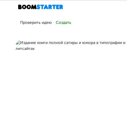
Проверить идею
Создать