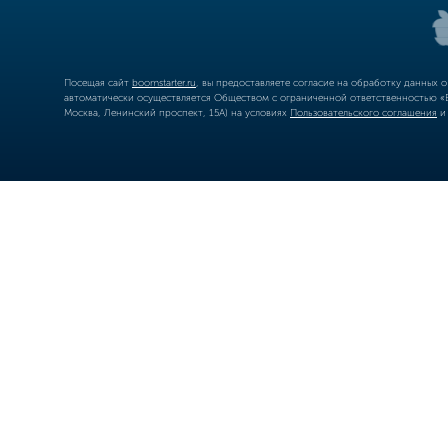
Посещая сайт
boomstarter.ru
, вы предоставляете согласие на обработку данных 
автоматически осуществляется Обществом с ограниченной ответственностью «Б
Москва, Ленинский проспект, 15А) на условиях
Пользовательского соглашения