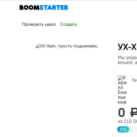
Проверить идею
Создать
УХ-Х
Мы разр
вещей, 
К
0
из 110 
0%
Заверш