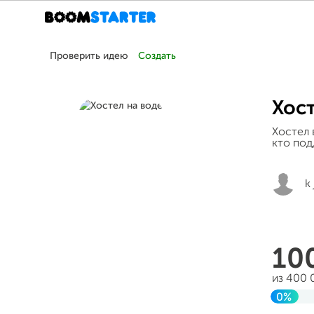
Проверить идею
Создать
Хост
Хостел 
кто под
k 
10
из 400 
0%
Завер